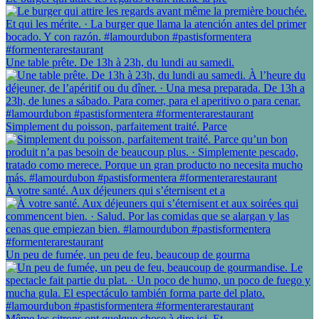
Une table prête. De 13h à 23h, du lundi au samedi.
Simplement du poisson, parfaitement traité. Parce
À votre santé. Aux déjeuners qui s’éternisent et a
Un peu de fumée, un peu de feu, beaucoup de gourma
Même les citrons ont quelque chose à dire ici. Et