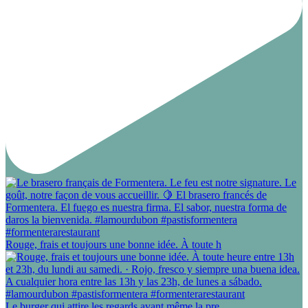
Rouge, frais et toujours une bonne idée. À toute h
Le burger qui attire les regards avant même la pre