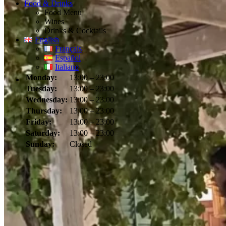
Food & Drinks
Food Menu
Wines
Drinks & Cocktails
English
Français
Español
Italiano
Monday:
13:00 – 23:00
Tuesday:
13:00 – 23:00
Wednesday:
13:00 – 23:00
Thursday:
13:00 – 23:00
Friday:
13:00 – 23:00
Saturday:
13:00 – 23:00
Sunday:
Closed