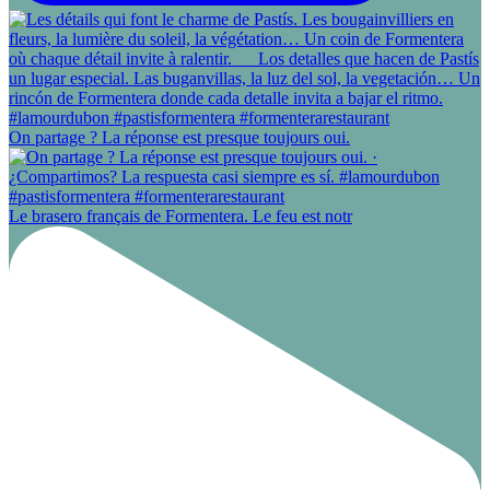
On partage ? La réponse est presque toujours oui.
Le brasero français de Formentera. Le feu est notr